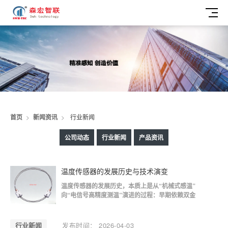
行
首页
>
新闻资讯
>
行业新闻
业
公司动态
行业新闻
产品资讯
新
温度传感器的发展历史与技术演变
闻
温度传感器的发展历史，本质上是从“机械式感温”
向“电信号高精度测温”演进的过程：早期依赖双金
属和液体膨胀原理，随后进入热电偶时代，再发展
到以铂电阻、热电阻、RTD为代表的高精度阶段，
当前则向高稳定性、小型化、数字化与定制化封装
行业新闻
发布时间： 2026-04-03