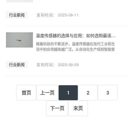
精度再高，如果安装不当，也可能导致测量偏差、
信号干扰，甚至缩短使用寿命。作为一家长期从事
温度传感器生产的厂家——森宏传感器，我们在与
行业新闻
发布时间： 2025-09-11
客户合作的过程中，总结出一套行之有效的安装规
范，供大家参考。一、安装位置
温度传感器的选择与应用：如何选购最适合的温度传感器？
随着科技的不断进步，温度传感器在现代工业和生
活中的应用越来越广泛。从自动化生产线到智能家
居系统，从气候监测到医疗设备，温度传感器以其
高精度、高稳定性和良好的适应性，成为了许多系
行业新闻
发布时间： 2025-09-09
统的核心部件。然而，面对市场上种类繁多的温度
传感器，如何选择最适合的产品，成为了一个重要
的问题。森宏传感器将从不同应用领域的需求出
发，分析如何根据实际应用选择合适的温度传感
器。
首页
上一页
1
2
3
下一页
末页