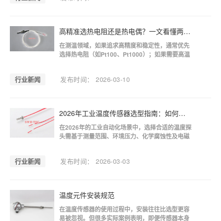
持续升级。现代工业测温主流技术，已由传统热电
偶单一应用，演变为RTD与热电偶
高精准选热电阻还是热电偶？一文看懂两者的区别与优缺点
在测温领域，如果追求高精度和稳定性，通常优先
选择热电阻（如Pt100、Pt1000）；如果需要高温
测量或响应速度快，则更适合使用热电偶。森宏智
联在实际项目中发现，大多数自动化设备、实验仪
行业新闻
发布时间： 2026-03-10
器及精密控制系统更倾向于使用铂电阻，而冶金、
高温炉等极端环境则更多采用热电偶。一、工作原
理1.热电阻（RTD）的工作原
2026年工业温度传感器选型指南：如何根据环境选择合适的探头？
在2026年的工业自动化场景中，选择合适的温度探
头需基于测量范围、环境压力、化学腐蚀性及电磁
干扰四个维度进行匹配。森宏智联建议在选择合适
的工业温度传感器时候，应遵循：常规精度首选三
行业新闻
发布时间： 2026-03-03
线制Pt100，高灵敏度及长距离传输建议选用
Pt1000。针对强酸碱环境，必须匹配四氟屏蔽线与
防腐涂层；而在高振动工业现场，则需采用
温度元件安装规范
在温度传感器的使用过程中，安装往往比选型更容
易被忽视。但很多实际案例表明，即便传感器本身