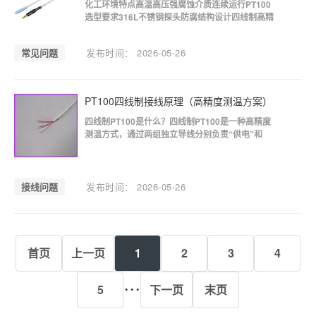
化工环境特点高温高压强腐蚀介质连续运行PT100
选型要求316L不锈钢探头防腐结构设计四线制高精
度方案安装方式插入式安装套管保护中心测温位置
系统结构PT100传感器温度变送器PLC控制系统工
常见问题
发布时间： 2026-05-26
程案例效果温控误差降低30%安全事故率下降反应
效率提升
PT100四线制接线原理（高精度测温方案）
四线制PT100是什么？四线制PT100是一种高精度
测温方式，通过两组独立导线分别负责“供电”和
“测量”，彻底消除导线电阻影响。四线制工作原理
四线制采用“电流源 + 电压测量”结构：两线供电两
线测量电压完全消除线路误差核心优势精度可达
±0.1℃长距离稳定工业级高可靠性接线步骤区分4
接线问题
发布时间： 2026-05-26
根导线两根接电流输入端两根接电压测量
首页
上一页
1
2
3
4
···
5
下一页
末页