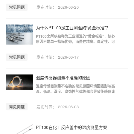
换算温度，从而实现高精度工业测温。在工业自动
常见问题
发布时间： 2026-06-20
化与过程控制中，PT100属于最常见的标准温度传
感器之一，其核心依据是铂材料的“电阻-温度线性
关系”。在0℃时，PT100的标准电阻值为1
为什么PT100是工业测温的“黄金标准”？深度解析其核心优势
PT100之所以被称为工业测温的“黄金标准”，核心
原因不是单一指标优秀，而是在精度、稳定性、可
重复性与工业兼容性之间实现了长期最优平衡。对
于工业现场来说，它不是“最贵或最高精度”的方
常见问题
发布时间： 2026-06-17
案，但却是“最可靠、最通用、最不容易出错”的温
度传感器类型。一、测温准确性稳定，误差控制更
可靠PT100采用铂电阻作为测温元件，
温度传感器测量不准确的原因
温度传感器测量不准确的常见原因环境因素影响高
温、低温、湿度、腐蚀性气体等都会导致传感器读
数偏差。电磁干扰（EMI）或强磁场可能导致传感
器信号异常。传感器本身精度不足不同型号传感器
常见问题
发布时间： 2026-06-08
精度等级不同，低精度传感器在高要求场景下容易
测量不准。老化或长期使用的传感器漂移较大。安
装问题安装位置不当，例如靠近热源或冷风
PT100在化工反应釜中的温度测量方案