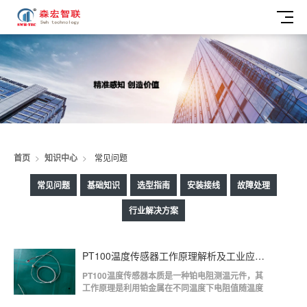
常
首页
>
知识中心
>
常见问题
见
常见问题
基础知识
选型指南
安装接线
故障处理
问
行业解决方案
题
PT100温度传感器工作原理解析及工业应用场景说明
PT100温度传感器本质是一种铂电阻测温元件，其
工作原理是利用铂金属在不同温度下电阻值随温度
呈稳定、可重复变化的特性，通过测量电阻变化来