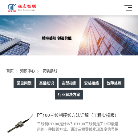
安
首页
>
知识中心
>
安装接线
装
常见问题
基础知识
选型指南
安装接线
故障处理
接
行业解决方案
线
PT100三线制接线方法详解（工程实操版）
三线制PT100是什么？PT100三线制是工业中最常
用的一种接线方式，通过三根导线实现温度信号传
输，其中两根用于供电，一根用于信号回路补偿。