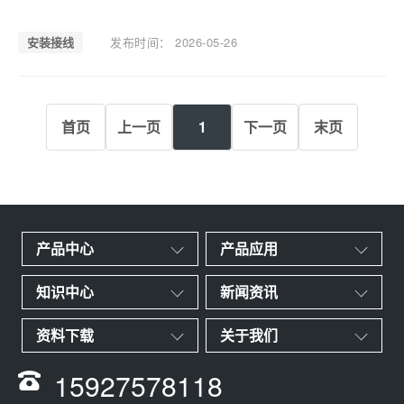
其核心作用是：减少导线电阻带来的误差在长距离
布线或工业现场中，这是最实用的方案。三线制工
作原理三线制通过“对称电阻补偿”实现误差抵消：
安装接线
发布时间： 2026-05-26
两根导线电阻相同控制器自动抵消线路电
首页
上一页
1
下一页
末页
产品中心
产品应用
知识中心
新闻资讯
资料下载
关于我们
15927578118