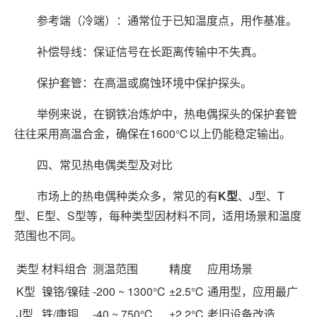
参考端（冷端）：通常位于已知温度点，用作基准。
补偿导线：保证信号在长距离传输中不失真。
保护套管：在高温或腐蚀环境中保护探头。
举例来说，在钢铁冶炼炉中，热电偶探头的保护套管
往往采用高温合金，确保在1600℃以上仍能稳定输出。
四、常见热电偶类型及对比
市场上的热电偶种类众多，常见的有
K型
、J型、T
型、E型、S型等，每种类型因材料不同，适用场景和温度
范围也不同。
类型
材料组合
测温范围
精度
应用场景
K型
镍铬/镍硅
-200 ~ 1300℃
±2.5℃
通用型，应用最广
J型
铁/康铜
-40 ~ 750℃
±2.2℃
老旧设备改造