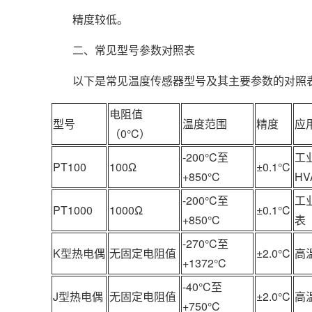
精度较低。
二、常见型号参数对照表
以下是常见温度传感器型号及其主要参数的对照表
电阻值
型号
温度范围
精度
应
（0°C）
-200°C至
工
PT100
100Ω
±0.1°C
+850°C
H
-200°C至
工
PT1000
1000Ω
±0.1°C
+850°C
表
-270°C至
K型热电偶
无固定电阻值
±2.0°C
高
+1372°C
-40°C至
J型热电偶
无固定电阻值
±2.0°C
高
+750°C