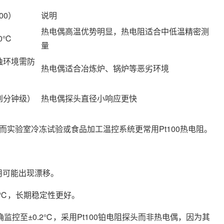
00）
说明
热电偶高温优势明显，热电阻适合中低温精密测
00℃
量
蚀环境需防
热电偶适合冶炼炉、锅炉等恶劣环境
到分钟级）
热电偶探头直径小响应更快
实验室冷冻试验或食品加工温控系统更常用Pt100热电阻。
用可能出现漂移。
.3℃，长期稳定性更好。
至±0.2℃，采用Pt100铂电阻探头而非热电偶，因为其