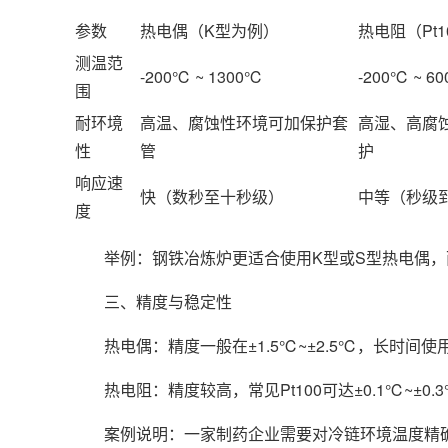
参数
热电偶（K型为例）
热电阻（Pt1
测温范
-200℃ ~ 1300℃
-200℃ ~ 6
围
耐环境
高温、腐蚀性环境可加保护套
高湿、高腐
性
管
护
响应速
快（数秒至十秒级）
中等（秒级
度
举例：钢铁冶炼炉更适合使用K型或S型热电偶，而
三、精度与稳定性
热电偶：精度一般在±1.5℃~±2.5℃，长时间使
热电阻：精度较高，常见Pt100可达±0.1℃~±0
案例说明：一家制药企业需要对冷链环境温度精确监控