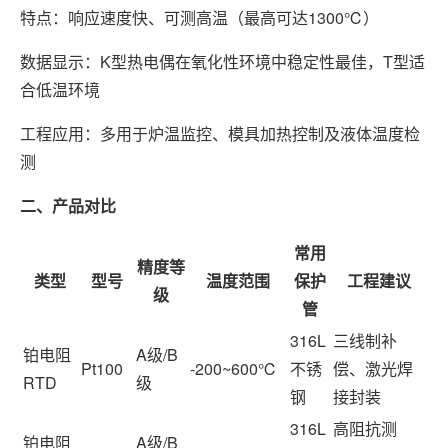
特点：响应速度快、可测高温（最高可达1300℃）
数据显示：K型热电偶在氧化性环境中稳定性最佳，T型适
合低温环境
工程应用：多用于炉温监控、模具加热控制及液体温度检
测
二、产品对比
常用
精度等
类型
型号
温度范围
保护
工程建议
级
管
316L
三线制补
铂电阻
A级/B
Pt100
-200~600℃
不锈
偿、激光焊
RTD
级
钢
接封装
316L
高阻抗测
铂电阻
A级/B