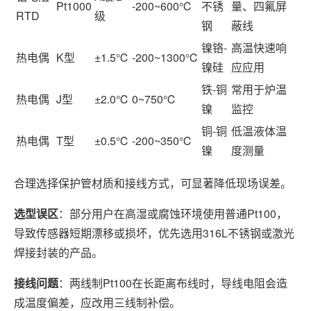
Pt1000
-200~600℃
不锈
量、四氟屏
RTD
级
钢
蔽线
镍铬-
高温快速响
热电偶
K型
±1.5℃
-200~1300℃
镍硅
应应用
铁-铜
常用于炉温
热电偶
J型
±2.0℃
0~750℃
镍
监控
铜-铜
低温液体温
热电偶
T型
±0.5℃
-200~350℃
镍
度测量
合理选择保护管材质和接线方式，可显著降低现场误差。
选型误区
：部分用户在高湿或腐蚀环境使用普通Pt100，
导致传感器短期漂移或损坏，优先选用316L不锈钢或激光
焊接封装的产品。
接线问题
：两线制Pt100在长距离布线时，导线电阻会造
成温度偏差，应改用三线制补偿。