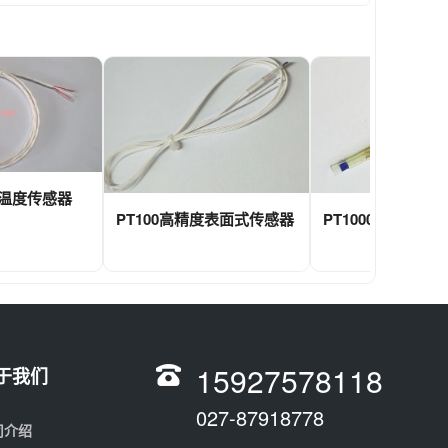
式温度传感器
PT100高精度表面式传感器
PT1000表面式温
15927578118
于我们
027-87918778
司介绍