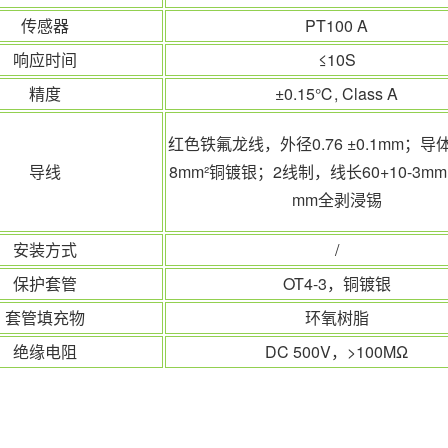
传感器
PT100 A
响应时间
≤10S
精度
±0.15℃, Class A
红色铁氟龙线
，
外径0.76 ±0.1mm；导
导线
8mm²铜镀银；2线制，线长60+10-3m
mm全剥浸锡
安装方式
/
保护套管
OT4-3，铜镀银
套管填充物
环氧树脂
绝缘电阻
DC 500V，>100MΩ