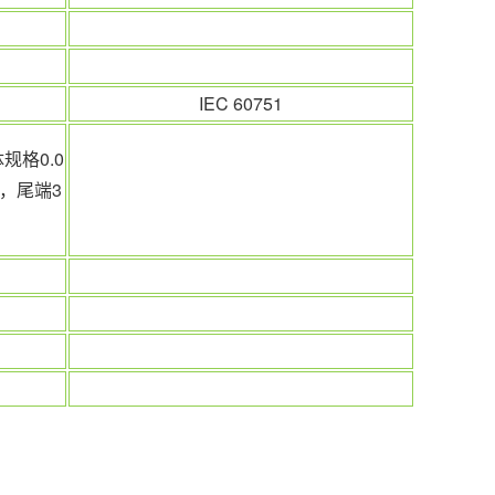
IEC 60751
体规格0.0
m，尾端3