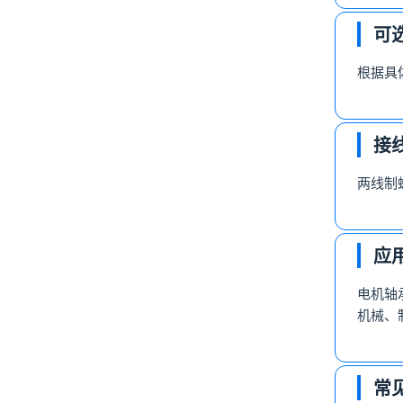
可
根据具
接
两线制
应
电机轴
机械、
常