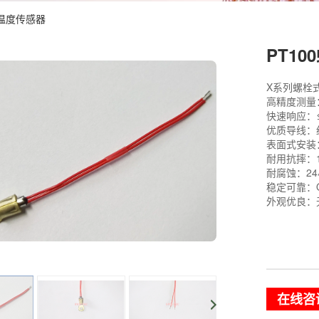
式温度传感器
PT1
X系列螺栓
高精度测量：±
快速响应：
优质导线：
表面式安装
耐用抗摔：
耐腐蚀：2
稳定可靠：
外观优良：
在线咨