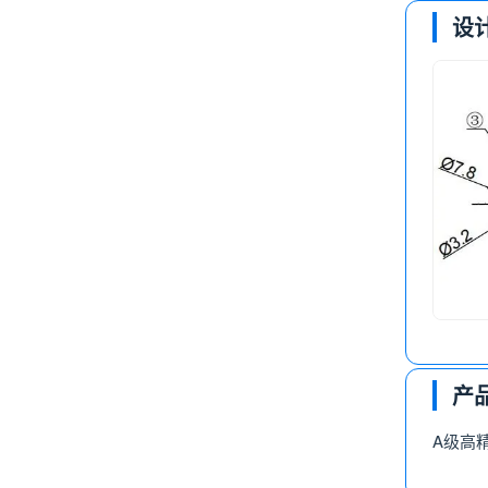
设
产
A级高