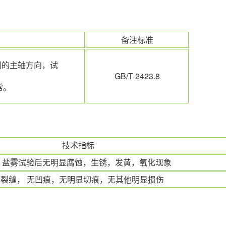
备注标准
同的主轴方向，试
GB/T 2423.8
常。
技术指标
H 盐雾试验后无明显腐蚀，生锈，发黄，氧化现象
裂缝， 无凹痕，无明显切痕，无其他明显损伤