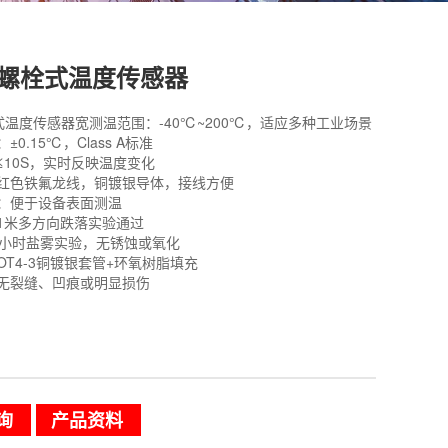
00螺栓式温度传感器
式温度传感器宽测温范围：-40℃~200℃，适应多种工业场景
0.15℃，Class A标准
≤10S，实时反映温度变化
红色铁氟龙线，铜镀银导体，接线方便
：便于设备表面测温
1米多方向跌落实验通过
4小时盐雾实验，无锈蚀或氧化
OT4-3铜镀银套管+环氧树脂填充
无裂缝、凹痕或明显损伤
询
产品资料