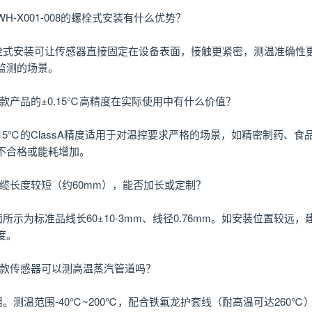
WH-X001-008的螺栓式安装有什么优势？
栓式安装可让传感器直接固定在设备表面，接触更紧密，测温准确性
监测的场景。
这款产品的±0.15℃高精度在实际使用中有什么价值？
0.15℃的ClassA精度适用于对温控要求严格的场景，如精密制药
不合格或能耗增加。
线缆长度较短（约60mm），能否加长或定制？
面所示为标准品线长60±10-3mm、线径0.76mm。如安装位置较
度。
这款传感器可以测高温蒸汽管道吗？
用。测温范围-40℃~200℃，配合铁氟龙护套线（耐高温可达26