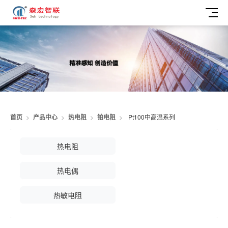
首页
>
产品中心
>
热电阻
>
铂电阻
>
Pt100中高温系列
热电阻
铂电阻
PT100
PT200
热电偶
PT500
PT1000
K型
N型
热敏电阻
J型
NTC
T型
10K
20K
25K
50K