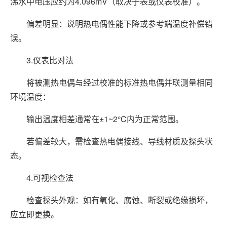
沸水中电压应约为4.096mV（取决于表或仪表校准）。
偏差明显：说明热电偶性能下降或参考端温度补偿错
误。
3.仪表比对法
将被测热电偶与经过校准的标准热电偶并联测量相同
环境温度：
输出温度相差通常在±1~2°C内为正常范围。
若偏差较大，需检查热电偶接线、导线材质及探头状
态。
4.可视检查法
检查探头外观：如有氧化、腐蚀、断裂或绝缘损坏，
应立即更换。