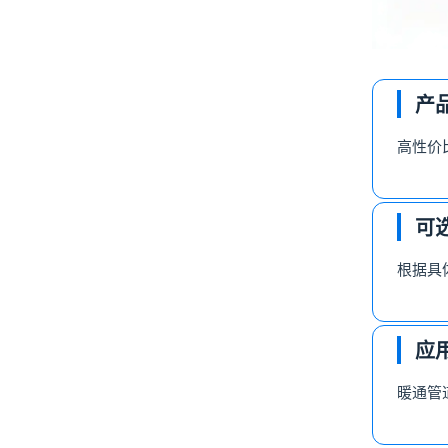
产
高性价
可
根据具
应
暖通管