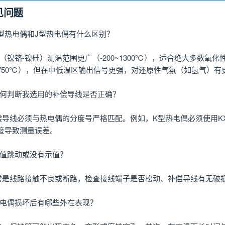
见问题
K型热电偶和J型热电偶有什么区别？
型（镍铬-镍硅）测温范围更广（-200~1300℃），适合绝大多数氧
0~750℃），但在中低温区输出信号更强，对还原性气氛（如氢气）
如何判断我选用的补偿导线是否正确？
偿导线必须与热电偶的分度号严格匹配。例如，K型热电偶必须使用KX
接导致测量误差。
示值跳动或没有示值？
常是线路接触不良或断路，检查接线端子是否松动、补偿导线有无破
热电偶损坏后有哪些外在表现？