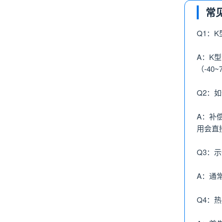
常
Q1：
A：K
（-4
Q2：
A：补
用会直
Q3：
A：通
Q4：